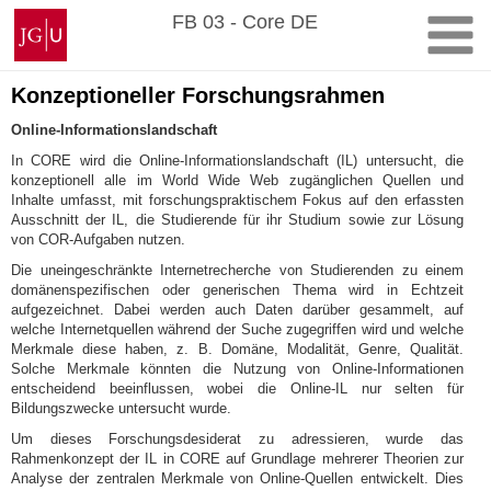
Zum
Johannes
FB 03 - Core DE
Inhalt
Gutenberg-
springen
Universität
Mainz
Konzeptioneller Forschungsrahmen
Online-Informationslandschaft
In CORE wird die Online-Informationslandschaft (IL) untersucht, die
konzeptionell alle im World Wide Web zugänglichen Quellen und
Inhalte umfasst, mit forschungspraktischem Fokus auf den erfassten
Ausschnitt der IL, die Studierende für ihr Studium sowie zur Lösung
von COR-Aufgaben nutzen.
Die uneingeschränkte Internetrecherche von Studierenden zu einem
domänenspezifischen oder generischen Thema wird in Echtzeit
aufgezeichnet. Dabei werden auch Daten darüber gesammelt, auf
welche Internetquellen während der Suche zugegriffen wird und welche
Merkmale diese haben, z. B. Domäne, Modalität, Genre, Qualität.
Solche Merkmale könnten die Nutzung von Online-Informationen
entscheidend beeinflussen, wobei die Online-IL nur selten für
Bildungszwecke untersucht wurde.
Um dieses Forschungsdesiderat zu adressieren, wurde das
Rahmenkonzept der IL in CORE auf Grundlage mehrerer Theorien zur
Analyse der zentralen Merkmale von Online-Quellen entwickelt. Dies