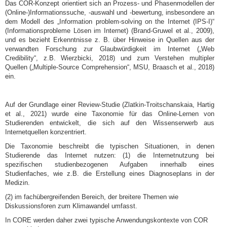
Das COR-Konzept orientiert sich an Prozess- und Phasenmodellen der
(Online-)Informationssuche, -auswahl und -bewertung, insbesondere an
dem Modell des „Information problem-solving on the Internet (IPS-I)“
(Informationsprobleme Lösen im Internet) (Brand-Gruwel et al., 2009),
und es bezieht Erkenntnisse z. B. über Hinweise in Quellen aus der
verwandten Forschung zur Glaubwürdigkeit im Internet („Web
Credibility“, z.B. Wierzbicki, 2018) und zum Verstehen multipler
Quellen („Multiple-Source Comprehension“, MSU, Braasch et al., 2018)
ein.
Auf der Grundlage einer Review-Studie (Zlatkin-Troitschanskaia, Hartig
et al., 2021) wurde eine Taxonomie für das Online-Lernen von
Studierenden entwickelt, die sich auf den Wissenserwerb aus
Internetquellen konzentriert.
Die Taxonomie beschreibt die typischen Situationen, in denen
Studierende das Internet nutzen: (1) die Internetnutzung bei
spezifischen studienbezogenen Aufgaben innerhalb eines
Studienfaches, wie z.B. die Erstellung eines Diagnoseplans in der
Medizin.
(2) im fachübergreifenden Bereich, der breitere Themen wie
Diskussionsforen zum Klimawandel umfasst.
In CORE werden daher zwei typische Anwendungskontexte von COR